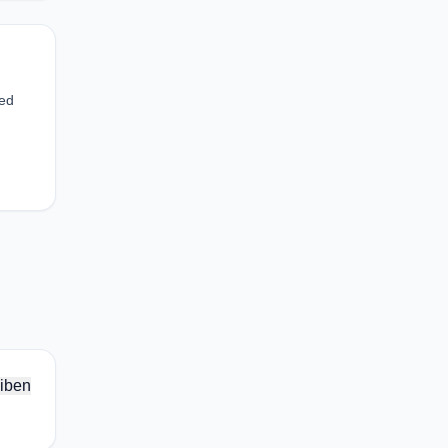
ted
iben