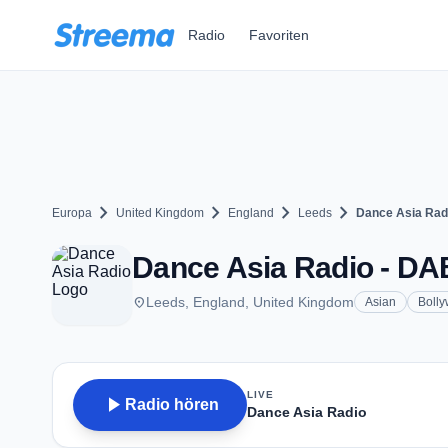
Zum Hauptinhalt springen
Radio
Favoriten
chevron_right
chevron_right
chevron_right
chevron_right
Europa
United Kingdom
England
Leeds
Dance Asia Rad
Dance Asia Radio - DA
place
Leeds, England, United Kingdom
Asian
Boll
LIVE
play_arrow
Radio hören
Dance Asia Radio