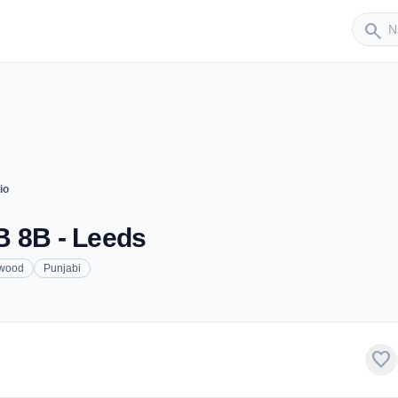
Sender
search
io
B 8B - Leeds
ywood
Punjabi
favorite