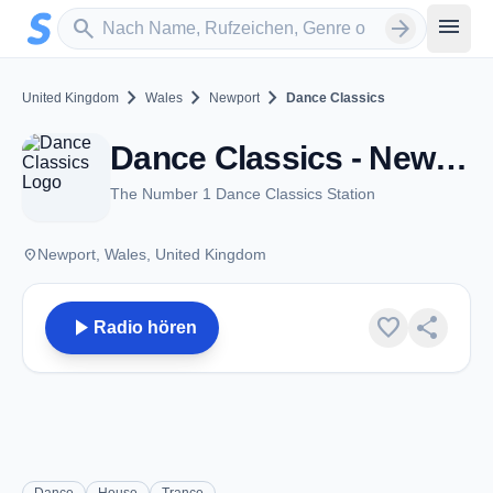
Zum Hauptinhalt springen
Sender suchen
menu
search
arrow_forward
chevron_right
chevron_right
chevron_right
United Kingdom
Wales
Newport
Dance Classics
Dance Classics - Newport
The Number 1 Dance Classics Station
place
Newport, Wales, United Kingdom
play_arrow
favorite
share
Radio hören