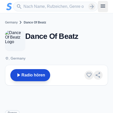
Zum Hauptinhalt springen
Sender suchen
menu
search
arrow_forward
chevron_right
Germany
Dance Of Beatz
Dance Of Beatz
place
, Germany
play_arrow
favorite
share
Radio hören