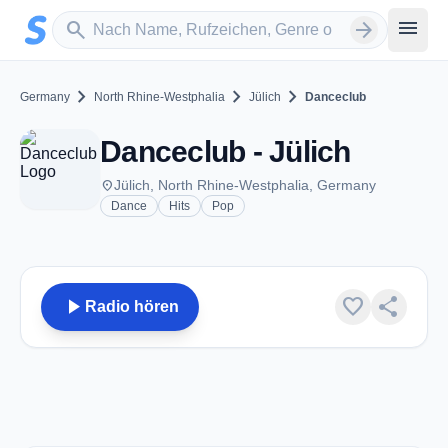
Zum Hauptinhalt springen
Sender suchen
menu
search
arrow_forward
chevron_right
chevron_right
chevron_right
Germany
North Rhine-Westphalia
Jülich
Danceclub
Danceclub - Jülich
place
Jülich, North Rhine-Westphalia, Germany
Dance
Hits
Pop
play_arrow
favorite
share
Radio hören