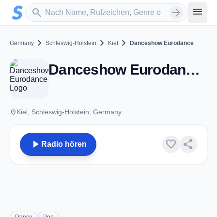
Zum Hauptinhalt springen
Sender suchen
menu
search
arrow_forward
chevron_right
chevron_right
chevron_right
Germany
Schleswig-Holstein
Kiel
Danceshow Eurodance
Danceshow Eurodance - Kiel
place
Kiel, Schleswig-Holstein, Germany
play_arrow
favorite
share
Radio hören