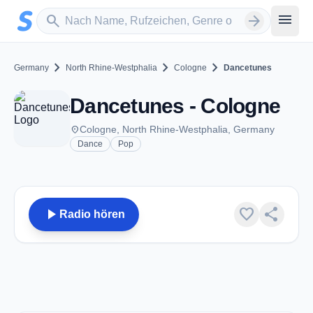
Zum Hauptinhalt springen
Sender suchen
menu
search
arrow_forward
chevron_right
chevron_right
chevron_right
Germany
North Rhine-Westphalia
Cologne
Dancetunes
Dancetunes - Cologne
place
Cologne, North Rhine-Westphalia, Germany
Dance
Pop
play_arrow
favorite
share
Radio hören