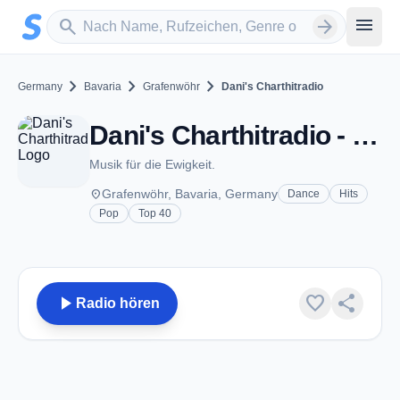
Zum Hauptinhalt springen
Sender suchen
menu
search
arrow_forward
chevron_right
chevron_right
chevron_right
Germany
Bavaria
Grafenwöhr
Dani's Charthitradio
Dani's Charthitradio - Grafenwöhr
Musik für die Ewigkeit.
place
Grafenwöhr, Bavaria, Germany
Dance
Hits
Pop
Top 40
play_arrow
favorite
share
Radio hören