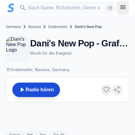
Zum Hauptinhalt springen
Sender suchen
menu
search
arrow_forward
chevron_right
chevron_right
chevron_right
Germany
Bavaria
Grafenwöhr
Dani's New Pop
Dani's New Pop - Grafenwöhr
Musik für die Ewigkeit.
place
Grafenwöhr, Bavaria, Germany
play_arrow
favorite
share
Radio hören