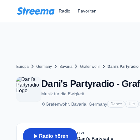
Zum Hauptinhalt springen
Radio
Favoriten
chevron_right
chevron_right
chevron_right
chevron_right
Europa
Germany
Bavaria
Grafenwöhr
Dani's Partyradio
Dani's Partyradio - Gr
Musik für die Ewigkeit .
place
Grafenwöhr, Bavaria, Germany
Dance
Hits
LIVE
play_arrow
Radio hören
Dani's Partyradio