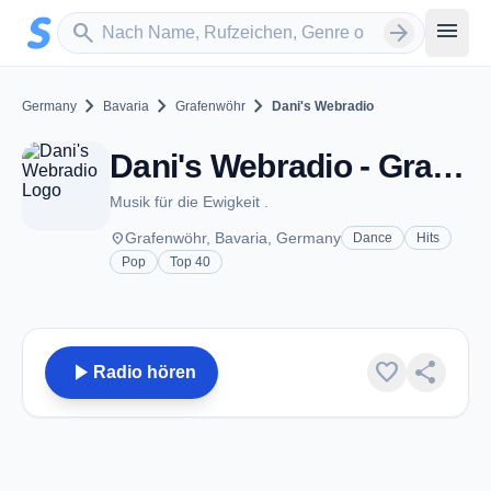
Zum Hauptinhalt springen
Sender suchen
menu
search
arrow_forward
chevron_right
chevron_right
chevron_right
Germany
Bavaria
Grafenwöhr
Dani's Webradio
Dani's Webradio - Grafenwöhr
Musik für die Ewigkeit .
place
Grafenwöhr, Bavaria, Germany
Dance
Hits
Pop
Top 40
play_arrow
favorite
share
Radio hören