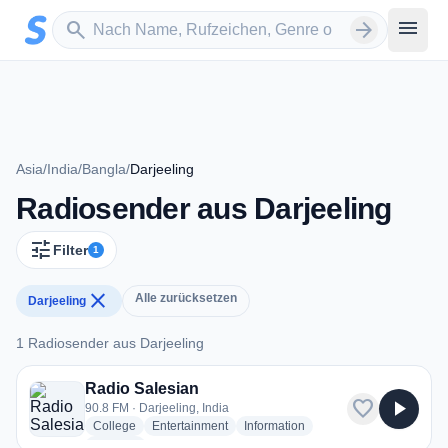
Zum Hauptinhalt springen
Sender suchen
menu
search
arrow_forward
Asia
/
India
/
Bangla
/
Darjeeling
Radiosender aus Darjeeling
tune
Filter
1
close
Alle zurücksetzen
Darjeeling
1 Radiosender aus Darjeeling
1 Radiosender aus Darjeeling
Radio Salesian
favorite
play_arrow
90.8 FM · Darjeeling, India
radio stations
radio stations
radio stations
College
Entertainment
Information
more genres for Radio Salesian
+2
more