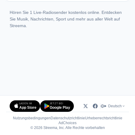
Hören Sie 1 Live-Radiosender kostenlos online. Entdecken
Sie Musik, Nachrichten, Sport und mehr aus aller Welt auf
Streema.
LADEN IM
JETZT BEI
Deutsch
App Store
Google Play
Nutzungsbedingungen
Datenschutzrichtlinie
Urheberrechtsrichtlinie
(öffnet in neuem Tab)
AdChoices
© 2026 Streema, Inc. Alle Rechte vorbehalten