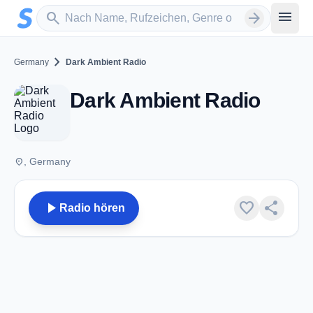
Zum Hauptinhalt springen
Sender suchen
menu
search
arrow_forward
chevron_right
Germany
Dark Ambient Radio
Dark Ambient Radio
place
, Germany
play_arrow
favorite
share
Radio hören