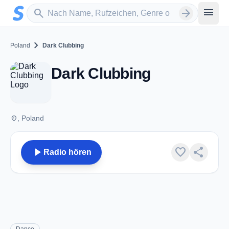
Zum Hauptinhalt springen
Sender suchen
menu
search
arrow_forward
chevron_right
Poland
Dark Clubbing
Dark Clubbing
place
, Poland
play_arrow
favorite
share
Radio hören