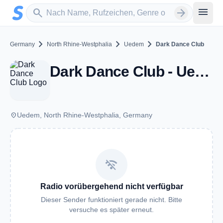
Zum Hauptinhalt springen
Sender suchen
menu
search
arrow_forward
chevron_right
chevron_right
chevron_right
Germany
North Rhine-Westphalia
Uedem
Dark Dance Club
Dark Dance Club - Uedem
place
Uedem, North Rhine-Westphalia, Germany
wifi_off
Radio vorübergehend nicht verfügbar
Dieser Sender funktioniert gerade nicht. Bitte
versuche es später erneut.