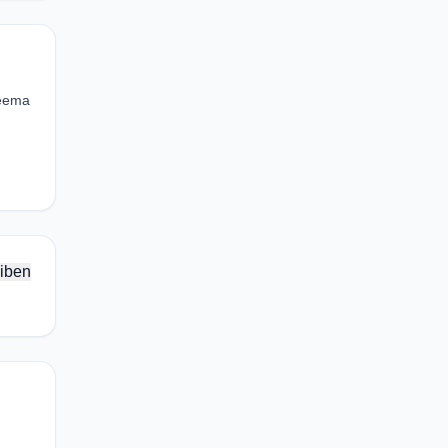
reema
iben