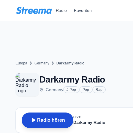
Zum Hauptinhalt springen
Radio
Favoriten
chevron_right
chevron_right
Europa
Germany
Darkarmy Radio
Darkarmy Radio
place
, Germany
J-Pop
Pop
Rap
LIVE
play_arrow
Radio hören
Darkarmy Radio