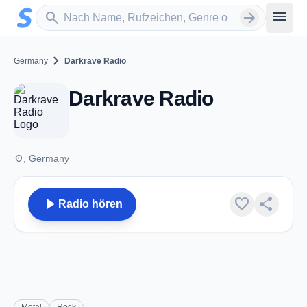
Zum Hauptinhalt springen
Sender suchen
menu
search
arrow_forward
chevron_right
Germany
Darkrave Radio
Darkrave Radio
place
, Germany
play_arrow
favorite
share
Radio hören