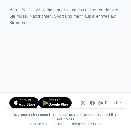
Hören Sie 1 Live-Radiosender kostenlos online. Entdecken
Sie Musik, Nachrichten, Sport und mehr aus aller Welt auf
Streema.
LADEN IM
JETZT BEI
Deutsch
App Store
Google Play
Nutzungsbedingungen
Datenschutzrichtlinie
Urheberrechtsrichtlinie
(öffnet in neuem Tab)
AdChoices
© 2026 Streema, Inc. Alle Rechte vorbehalten