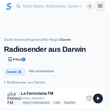
Zum Hauptinhalt springen
Sender suchen
menu
search
arrow_forward
South America
/
Argentina
/
Rio Negro
/
Darwin
Radiosender aus Darwin
tune
Filter
1
close
Alle zurücksetzen
Darwin
1 Radiosender aus Darwin
1 Radiosender aus Darwin
La Ferroviaria FM
favorite
play_arrow
Darwin, Argentina
radio stations
radio stations
radio stations
Adult Contemporary
Latin
Spanish
more genres for La Ferroviaria FM
+1
more