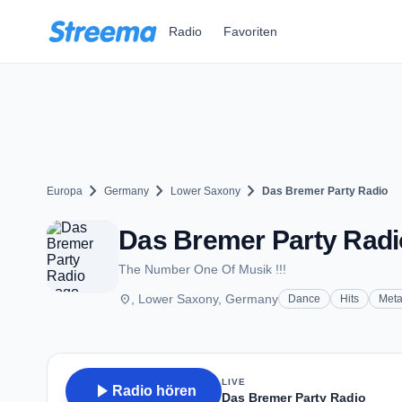
Zum Hauptinhalt springen
Radio
Favoriten
chevron_right
chevron_right
chevron_right
Europa
Germany
Lower Saxony
Das Bremer Party Radio
Das Bremer Party Radi
The Number One Of Musik !!!
place
, Lower Saxony, Germany
Dance
Hits
Meta
LIVE
play_arrow
Radio hören
Das Bremer Party Radio