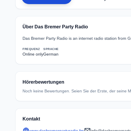
Über Das Bremer Party Radio
Das Bremer Party Radio is an internet radio station from 
FREQUENZ
SPRACHE
Online only
German
Hörerbewertungen
Noch keine Bewertungen. Seien Sie der Erste, der seine Me
Kontakt
language
mail
www.dasbremerpartyradio.fm
info@dasbremerparty