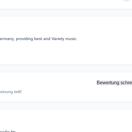
Germany, providing best and Variety music.
Bewertung schre
inung teilt!
radio.fm