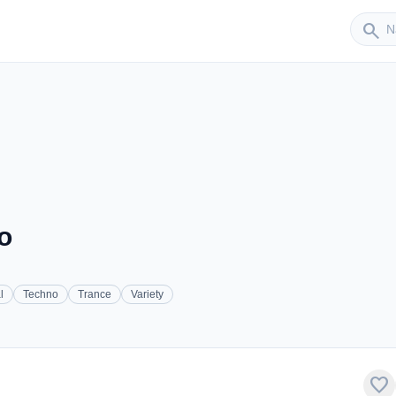
Sender
search
o
l
Techno
Trance
Variety
favorite