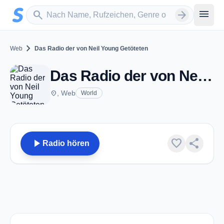
Zum Hauptinhalt springen
Sender suchen
menu
search
arrow_forward
chevron_right
Web
Das Radio der von Neil Young Getöteten
Das Radio der von Neil Young Getöteten
place
, Web
World
play_arrow
favorite
share
Radio hören