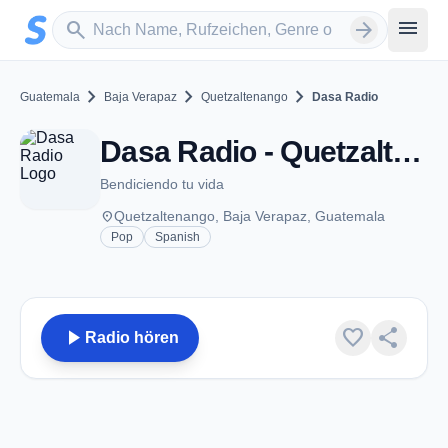
Zum Hauptinhalt springen
Sender suchen
menu
search
arrow_forward
chevron_right
chevron_right
chevron_right
Guatemala
Baja Verapaz
Quetzaltenango
Dasa Radio
Dasa Radio - Quetzaltenango
Bendiciendo tu vida
place
Quetzaltenango, Baja Verapaz, Guatemala
Pop
Spanish
play_arrow
favorite
share
Radio hören