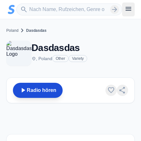
Zum Hauptinhalt springen
Sender suchen
menu
search
arrow_forward
chevron_right
Poland
Dasdasdas
Dasdasdas
place
, Poland
Other
Variety
play_arrow
favorite
share
Radio hören