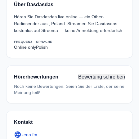
Über Dasdasdas
Hören Sie Dasdasdas live online — ein Other-
Radiosender aus , Poland. Streamen Sie Dasdasdas
kostenlos auf Streema — keine Anmeldung erforderlich.
FREQUENZ
SPRACHE
Online only
Polish
Hörerbewertungen
Bewertung schreiben
Noch keine Bewertungen. Seien Sie der Erste, der seine
Meinung teilt!
Kontakt
language
zeno.fm