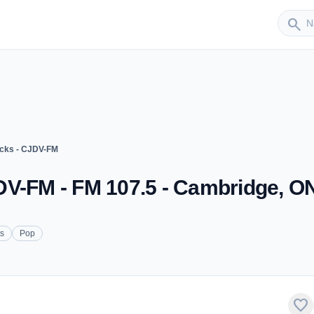
Sender
search
cks - CJDV-FM
DV-FM - FM 107.5 - Cambridge, O
ts
Pop
favorite