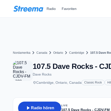
Zum Hauptinhalt springen
Radio
Favoriten
chevron_right
chevron_right
chevron_right
chevron_right
Nordamerika
Canada
Ontario
Cambridge
107.5 Dave Ro
107.5 Dave Rocks - CJ
Dave Rocks
place
Cambridge, Ontario, Canada
Classic Rock
Hi
LIVE
play_arrow
Radio hören
107.5 Dave Rocks - CJDV-FM