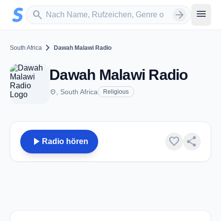
Zum Hauptinhalt springen
Sender suchen
menu
search
arrow_forward
chevron_right
South Africa
Dawah Malawi Radio
Dawah Malawi Radio
place
, South Africa
Religious
play_arrow
favorite
share
Radio hören