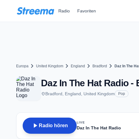
Zum Hauptinhalt springen
Radio
Favoriten
chevron_right
chevron_right
chevron_right
chevron_right
Europa
United Kingdom
England
Bradford
Daz In The Ha
Daz In The Hat Radio -
place
Bradford, England, United Kingdom
Pop
LIVE
play_arrow
Radio hören
Daz In The Hat Radio