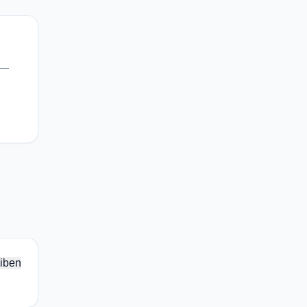
 —
iben