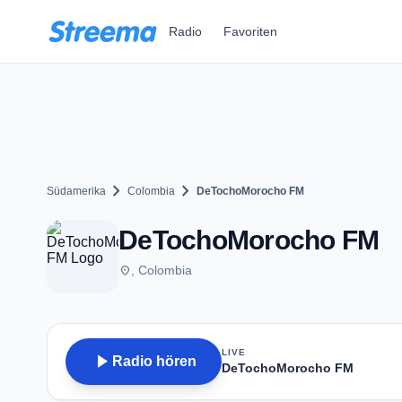
Zum Hauptinhalt springen
Radio
Favoriten
chevron_right
chevron_right
Südamerika
Colombia
DeTochoMorocho FM
DeTochoMorocho FM
place
, Colombia
LIVE
play_arrow
Radio hören
DeTochoMorocho FM