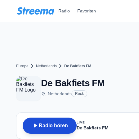
Zum Hauptinhalt springen
Radio
Favoriten
chevron_right
chevron_right
Europa
Netherlands
De Bakfiets FM
De Bakfiets FM
place
, Netherlands
Rock
LIVE
play_arrow
Radio hören
De Bakfiets FM