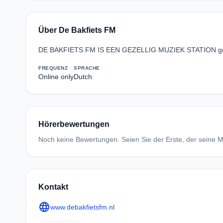
Über De Bakfiets FM
DE BAKFIETS FM IS EEN GEZELLIG MUZIEK STATION groo
FREQUENZ
SPRACHE
Online only
Dutch
Hörerbewertungen
Noch keine Bewertungen. Seien Sie der Erste, der seine Me
Kontakt
language
www.debakfietsfm.nl