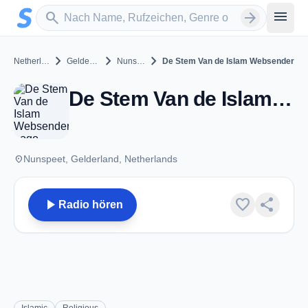
Zum Hauptinhalt springen
Sender suchen
menu
search
arrow_forward
chevron_right
chevron_right
chevron_right
Netherlands
Gelderland
Nunspeet
De Stem Van de Islam Websender
De Stem Van de Islam Websender - Nunspeet
place
Nunspeet, Gelderland, Netherlands
play_arrow
favorite
share
Radio hören