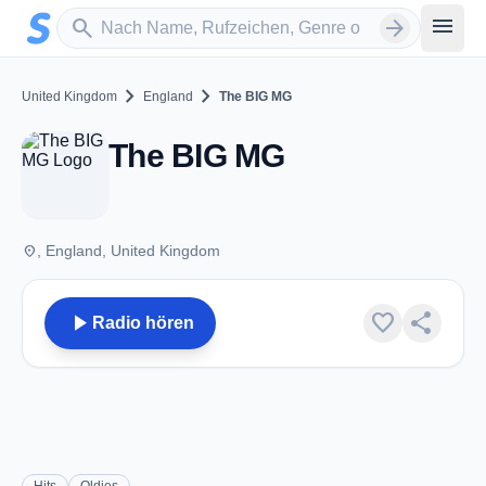
Zum Hauptinhalt springen
Sender suchen
menu
search
arrow_forward
chevron_right
chevron_right
United Kingdom
England
The BIG MG
The BIG MG
place
, England, United Kingdom
play_arrow
favorite
share
Radio hören