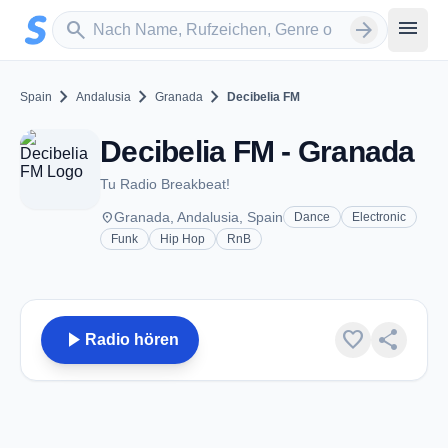
Zum Hauptinhalt springen
Sender suchen
menu
search
arrow_forward
chevron_right
chevron_right
chevron_right
Spain
Andalusia
Granada
Decibelia FM
Decibelia FM - Granada
Tu Radio Breakbeat!
place
Granada, Andalusia, Spain
Dance
Electronic
Funk
Hip Hop
RnB
play_arrow
favorite
share
Radio hören