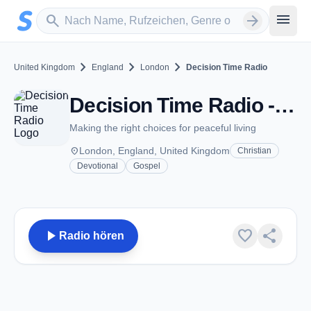
Zum Hauptinhalt springen
Sender suchen
menu
search
arrow_forward
chevron_right
chevron_right
chevron_right
United Kingdom
England
London
Decision Time Radio
Decision Time Radio - London
Making the right choices for peaceful living
place
London, England, United Kingdom
Christian
Devotional
Gospel
play_arrow
favorite
share
Radio hören