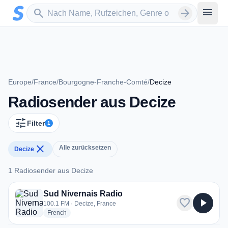
Zum Hauptinhalt springen
Sender suchen
menu
search
arrow_forward
Europe
/
France
/
Bourgogne-Franche-Comté
/
Decize
Radiosender aus Decize
tune
Filter
1
close
Alle zurücksetzen
Decize
1 Radiosender aus Decize
1 Radiosender aus Decize
Sud Nivernais Radio
favorite
play_arrow
100.1 FM · Decize, France
radio stations
French