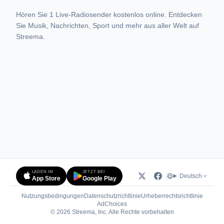
Hören Sie 1 Live-Radiosender kostenlos online. Entdecken
Sie Musik, Nachrichten, Sport und mehr aus aller Welt auf
Streema.
LADEN IM
JETZT BEI
Deutsch
App Store
Google Play
Nutzungsbedingungen
Datenschutzrichtlinie
Urheberrechtsrichtlinie
(öffnet in neuem Tab)
AdChoices
© 2026 Streema, Inc. Alle Rechte vorbehalten