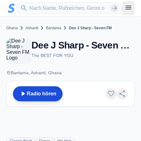
Zum Hauptinhalt springen
Sender suchen
menu
search
arrow_forward
chevron_right
chevron_right
chevron_right
Ghana
Ashanti
Bantama
Dee J Sharp - Seven FM
Dee J Sharp - Seven FM - Bantama
The BEST FOR YOU
place
Bantama, Ashanti, Ghana
play_arrow
favorite
share
Radio hören