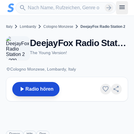
Zum Hauptinhalt springen
Sender suchen
menu
search
arrow_forward
chevron_right
chevron_right
chevron_right
Italy
Lombardy
Cologno Monzese
DeejayFox Radio Station 2
DeejayFox Radio Station 2 - Cologno Monzese
The Young Version!
place
Cologno Monzese, Lombardy, Italy
play_arrow
favorite
share
Radio hören