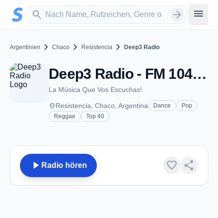
Zum Hauptinhalt springen
Sender suchen
menu
search
arrow_forward
chevron_right
chevron_right
chevron_right
Argentinien
Chaco
Resistencia
Deep3 Radio
Deep3 Radio - FM 104.9 - Resistencia
La Música Que Vos Escuchas!
place
Resistencia, Chaco, Argentina
Dance
Pop
Reggae
Top 40
play_arrow
favorite
share
Radio hören