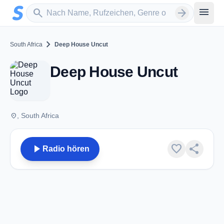
Zum Hauptinhalt springen
Sender suchen
menu
search
arrow_forward
chevron_right
South Africa
Deep House Uncut
Deep House Uncut
place
, South Africa
play_arrow
favorite
share
Radio hören