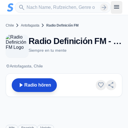
Zum Hauptinhalt springen
Sender suchen
menu
search
arrow_forward
chevron_right
chevron_right
Chile
Antofagasta
Radio Definición FM
Radio Definición FM - FM 98.3 - Antofagasta
Siempre en tu mente
place
Antofagasta, Chile
play_arrow
favorite
share
Radio hören