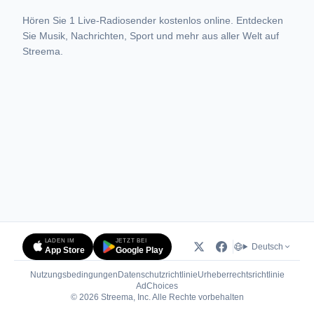
Hören Sie 1 Live-Radiosender kostenlos online. Entdecken
Sie Musik, Nachrichten, Sport und mehr aus aller Welt auf
Streema.
LADEN IM
JETZT BEI
Deutsch
App Store
Google Play
Nutzungsbedingungen
Datenschutzrichtlinie
Urheberrechtsrichtlinie
(öffnet in neuem Tab)
AdChoices
© 2026 Streema, Inc. Alle Rechte vorbehalten