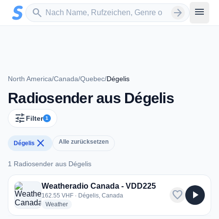
Zum Hauptinhalt springen
Sender suchen
menu
search
arrow_forward
North America
/
Canada
/
Quebec
/
Dégelis
Radiosender aus Dégelis
tune
Filter
1
close
Alle zurücksetzen
Dégelis
1 Radiosender aus Dégelis
1 Radiosender aus Dégelis
Weatheradio Canada - VDD225
favorite
play_arrow
162.55 VHF · Dégelis, Canada
radio stations
Weather