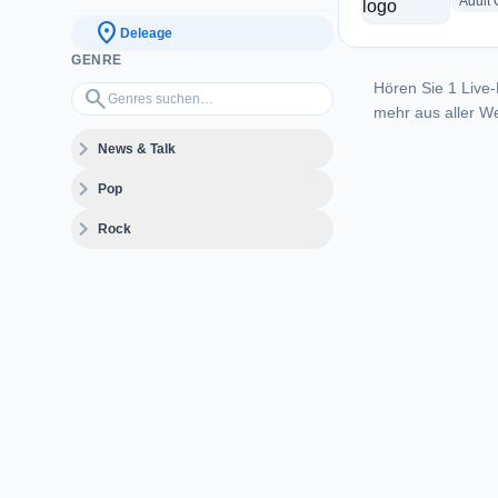
Adult
location_on
Deleage
GENRE
Hören Sie 1 Live-
Genres suchen…
search
mehr aus aller We
expand_more
News & Talk
expand_more
Pop
expand_more
Rock