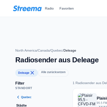
Zum Hauptinhalt springen
Radio
Favoriten
North America
/
Canada
/
Quebec
/
Deleage
Radiosender aus Deleage
close
Alle zurücksetzen
Deleage
1 Radiosender aus De
Filter
STANDORT
1 Radiosender aus 
chevron_left
Quebec
Plais
95.5 FM
Städte