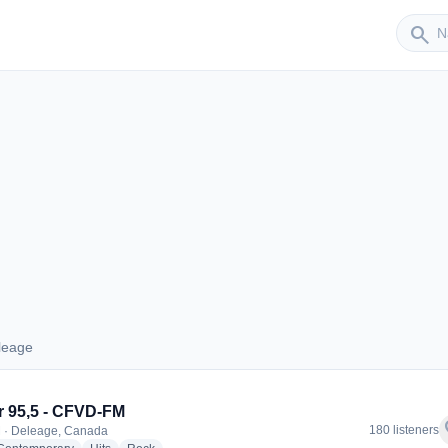
Sender
search
leage
Deleage
ir 95,5 - CFVD-FM
f
180 listeners
 · Deleage, Canada