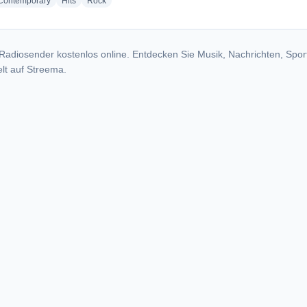
radio stations
radio stations
radio stations
 Contemporary
Hits
Rock
Radiosender kostenlos online. Entdecken Sie Musik, Nachrichten, Spor
lt auf Streema.