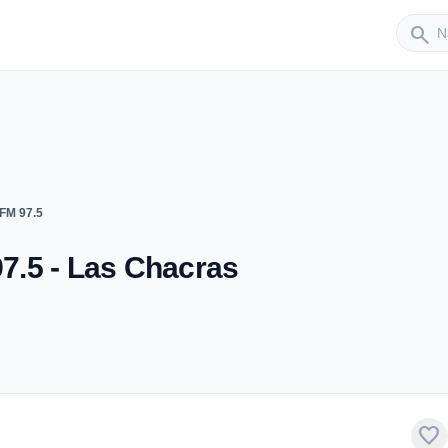
Sender
search
 FM 97.5
97.5 - Las Chacras
favorite