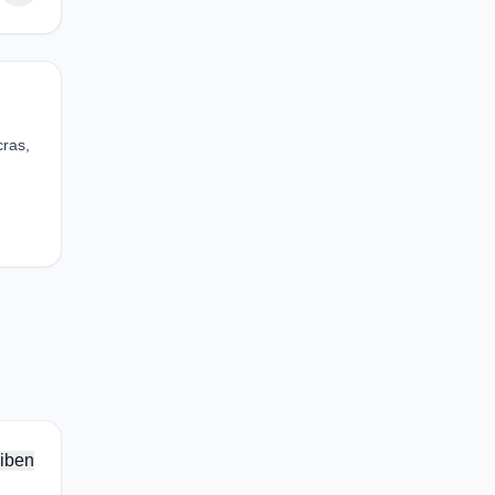
cras,
iben