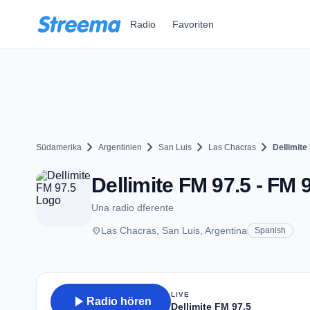
Zum Hauptinhalt springen
Radio
Favoriten
chevron_right
chevron_right
chevron_right
chevron_right
Südamerika
Argentinien
San Luis
Las Chacras
Dellimite
Dellimite FM 97.5 - FM 
Una radio dferente
place
Las Chacras, San Luis, Argentina
Spanish
LIVE
play_arrow
Radio hören
Dellimite FM 97.5