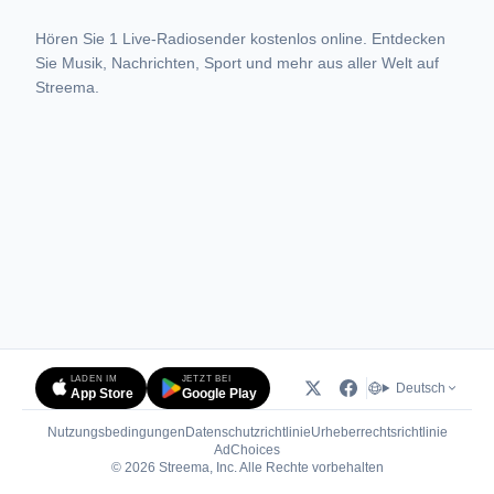
Hören Sie 1 Live-Radiosender kostenlos online. Entdecken
Sie Musik, Nachrichten, Sport und mehr aus aller Welt auf
Streema.
LADEN IM
JETZT BEI
Deutsch
App Store
Google Play
Nutzungsbedingungen
Datenschutzrichtlinie
Urheberrechtsrichtlinie
(öffnet in neuem Tab)
AdChoices
© 2026 Streema, Inc. Alle Rechte vorbehalten