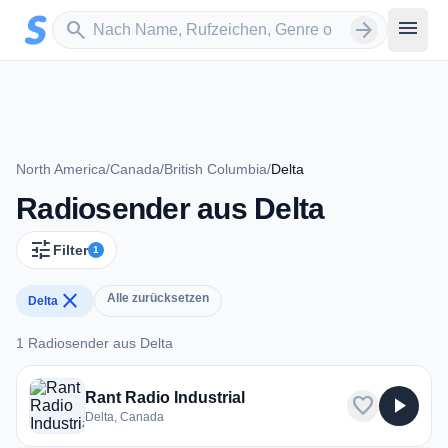
Zum Hauptinhalt springen
Sender suchen
menu
search
arrow_forward
North America
/
Canada
/
British Columbia
/
Delta
Radiosender aus Delta
tune
Filter
1
close
Alle zurücksetzen
Delta
1 Radiosender aus Delta
1 Radiosender aus Delta
Rant Radio Industrial
favorite
play_arrow
Delta, Canada