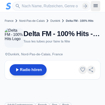
Zum Hauptinhalt springen
Sender suchen
menu
search
arrow_forward
chevron_right
chevron_right
chevron_right
France
Nord-Pas-de-Calais
Dunkirk
Delta FM - 100% Hits
Delta FM - 100% Hits - Dunkirk
Tous les tubes pour faire la fête
place
Dunkirk, Nord-Pas-de-Calais, France
play_arrow
favorite
share
Radio hören