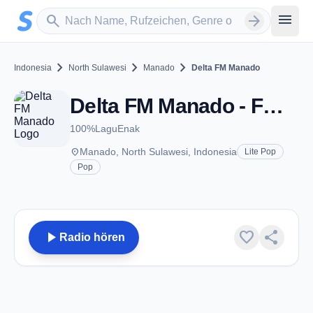
Zum Hauptinhalt springen
Sender suchen
menu
search
arrow_forward
chevron_right
chevron_right
chevron_right
Indonesia
North Sulawesi
Manado
Delta FM Manado
Delta FM Manado - FM 99.3 - Manado
100%LaguEnak
place
Manado, North Sulawesi, Indonesia
Lite Pop
Pop
play_arrow
favorite
share
Radio hören