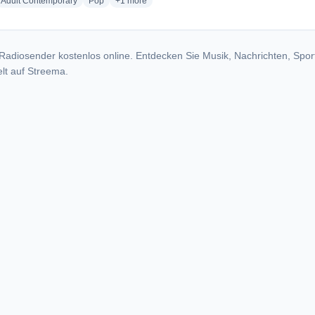
io stations
radio stations
radio stations
more genres for Ràdio Delta 107.6 FM
Adult Contemporary
Pop
+1
more
Radiosender kostenlos online. Entdecken Sie Musik, Nachrichten, Spor
lt auf Streema.