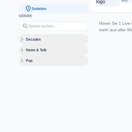
rad
80s
location_on
Deltebre
GENRE
Hören Sie 1 Live-
Genres suchen…
search
mehr aus aller We
expand_more
Decades
expand_more
News & Talk
expand_more
Pop