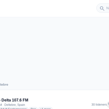
Sender
search
tebre
Deltebre
 Delta 107.6 FM
f
30 listeners
M · Deltebre, Spain