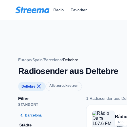
Zum Hauptinhalt springen
Radio
Favoriten
Europe
/
Spain
/
Barcelona
/
Deltebre
Radiosender aus Deltebre
close
Alle zurücksetzen
Deltebre
1 Radiosender aus Del
Filter
STANDORT
1 Radiosender aus 
chevron_left
Barcelona
Ràdio
107.6 F
Städte