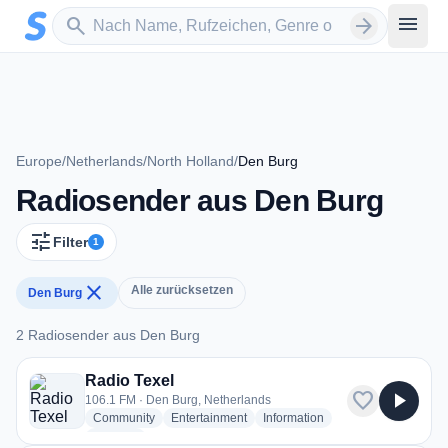
Zum Hauptinhalt springen
Sender suchen
menu
search
arrow_forward
Europe
/
Netherlands
/
North Holland
/
Den Burg
Radiosender aus Den Burg
tune
Filter
1
close
Alle zurücksetzen
Den Burg
2 Radiosender aus Den Burg
2 Radiosender aus Den Burg
Radio Texel
favorite
play_arrow
106.1 FM · Den Burg, Netherlands
radio stations
radio stations
radio stations
Community
Entertainment
Information
more genres for Radio Texel
+2
more