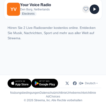
Your Voice Radio
favorite
play_arrow
YV
Den Burg, Netherlands
radio stations
Electronic
Hören Sie 2 Live-Radiosender kostenlos online. Entdecken
Sie Musik, Nachrichten, Sport und mehr aus aller Welt auf
Streema.
LADEN IM
JETZT BEI
Deutsch
App Store
Google Play
Nutzungsbedingungen
Datenschutzrichtlinie
Urheberrechtsrichtlinie
(öffnet in neuem Tab)
AdChoices
© 2026 Streema, Inc. Alle Rechte vorbehalten