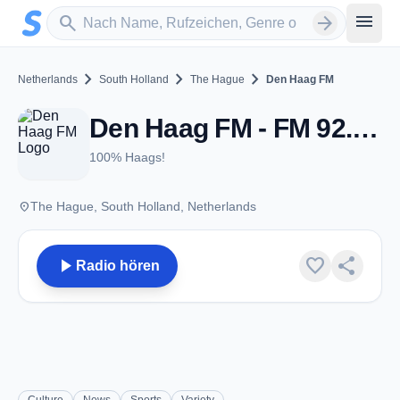
Zum Hauptinhalt springen
Sender suchen
menu
search
arrow_forward
chevron_right
chevron_right
chevron_right
Netherlands
South Holland
The Hague
Den Haag FM
Den Haag FM - FM 92.0 - The Hague
100% Haags!
place
The Hague, South Holland, Netherlands
play_arrow
favorite
share
Radio hören