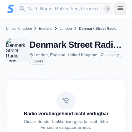
Zum Hauptinhalt springen
Sender suchen
menu
search
arrow_forward
chevron_right
chevron_right
chevron_right
United Kingdom
England
London
Denmark Street Radio
Denmark Street Radio - London
place
London, England, United Kingdom
Community
Oldies
wifi_off
Radio vorübergehend nicht verfügbar
Dieser Sender funktioniert gerade nicht. Bitte
versuche es später erneut.