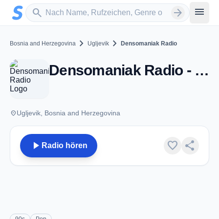
Zum Hauptinhalt springen
Sender suchen
menu
search
arrow_forward
chevron_right
chevron_right
Bosnia and Herzegovina
Ugljevik
Densomaniak Radio
Densomaniak Radio - Ugljevik
place
Ugljevik, Bosnia and Herzegovina
play_arrow
favorite
share
Radio hören