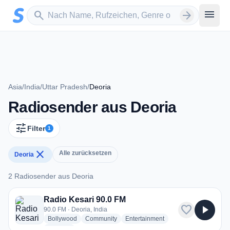
Zum Hauptinhalt springen
Sender suchen
menu
search
arrow_forward
Asia
/
India
/
Uttar Pradesh
/
Deoria
Radiosender aus Deoria
tune
Filter
1
close
Alle zurücksetzen
Deoria
2 Radiosender aus Deoria
2 Radiosender aus Deoria
Radio Kesari 90.0 FM
favorite
play_arrow
90.0 FM · Deoria, India
radio stations
radio stations
radio stations
Bollywood
Community
Entertainment
more genres for Radio Kesari 90.0 FM
+3
more