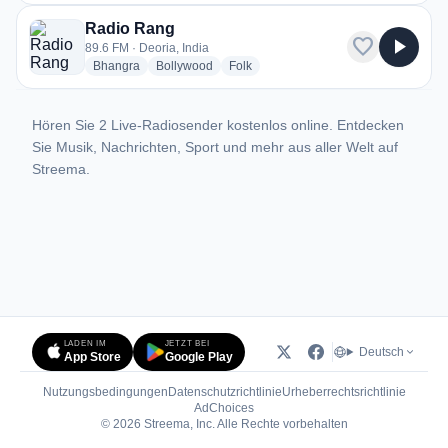
Radio Rang
favorite
play_arrow
89.6 FM · Deoria, India
radio stations
radio stations
radio stations
Bhangra
Bollywood
Folk
Hören Sie 2 Live-Radiosender kostenlos online. Entdecken
Sie Musik, Nachrichten, Sport und mehr aus aller Welt auf
Streema.
LADEN IM
JETZT BEI
Deutsch
App Store
Google Play
Nutzungsbedingungen
Datenschutzrichtlinie
Urheberrechtsrichtlinie
(öffnet in neuem Tab)
AdChoices
© 2026 Streema, Inc. Alle Rechte vorbehalten