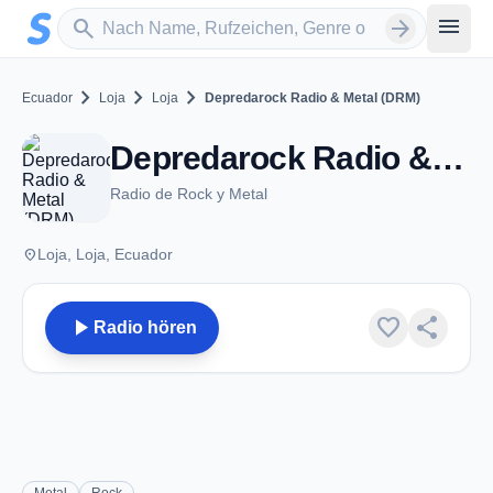
Zum Hauptinhalt springen
Sender suchen
menu
search
arrow_forward
chevron_right
chevron_right
chevron_right
Ecuador
Loja
Loja
Depredarock Radio & Metal (DRM)
Depredarock Radio & Metal (DRM) - Loja
Radio de Rock y Metal
place
Loja, Loja, Ecuador
play_arrow
favorite
share
Radio hören