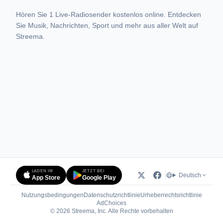
Hören Sie 1 Live-Radiosender kostenlos online. Entdecken
Sie Musik, Nachrichten, Sport und mehr aus aller Welt auf
Streema.
LADEN IM
JETZT BEI
Deutsch
App Store
Google Play
Nutzungsbedingungen
Datenschutzrichtlinie
Urheberrechtsrichtlinie
(öffnet in neuem Tab)
AdChoices
© 2026 Streema, Inc. Alle Rechte vorbehalten