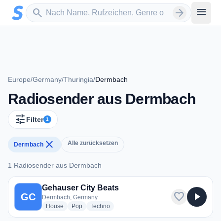
Zum Hauptinhalt springen
Sender suchen
menu
search
arrow_forward
Europe
/
Germany
/
Thuringia
/
Dermbach
Radiosender aus Dermbach
tune
Filter
1
close
Alle zurücksetzen
Dermbach
1 Radiosender aus Dermbach
1 Radiosender aus Dermbach
Gehauser City Beats
favorite
play_arrow
GC
Dermbach, Germany
radio stations
radio stations
radio stations
House
Pop
Techno